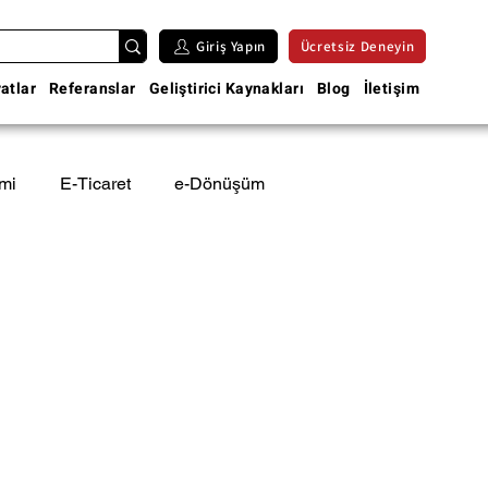
Giriş Yapın
Ücretsiz Deneyin
yatlar
Referanslar
Geliştirici Kaynakları
Blog
İletişim
imi
E-Ticaret
e-Dönüşüm