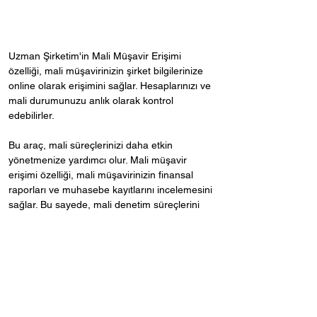
Uzman Şirketim'in Mali Müşavir Erişimi 
özelliği, mali müşavirinizin şirket bilgilerinize 
online olarak erişimini sağlar. Hesaplarınızı ve 
mali durumunuzu anlık olarak kontrol 
edebilirler.
Bu araç, mali süreçlerinizi daha etkin 
yönetmenize yardımcı olur. Mali müşavir 
erişimi özelliği, mali müşavirinizin finansal 
raporları ve muhasebe kayıtlarını incelemesini 
sağlar. Bu sayede, mali denetim süreçlerini 
kolaylaştırabilir ve mali planlamalarınızı 
optimize edebilirsiniz.
Mali müşavir erişimi, işletmenizin finansal 
durumunu sürekli olarak kontrol altında 
tutmanızı sağlar. Mali Müşavir Erişimi özelliğini 
kolayca Uzman Şirketim üzerinden 