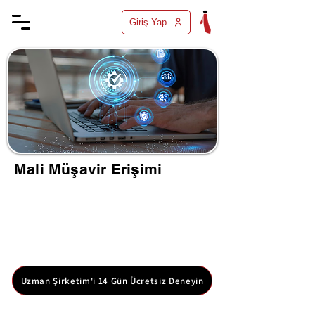
Giriş Yap
Mali Müşavir Erişimi
Mali müşavirinizin şirket bilgilerinize online olarak
erişimini sağlar. Hesaplarınızı ve mali durumunuzu
anlık olarak kontrol edebilirler. Mali süreçlerinizi
daha etkin yönetmenize yardımcı olur. Mali müşavir
erişimi özelliğini kolayca Uzman Şirketim üzerinden
kullanabilirsiniz. 14 gün boyunca Uzman Şirketimi
ücretsiz denemek için ücretsiz hesabınızı oluşturun.
Uzman Şirketim'i 14 Gün Ücretsiz Deneyin