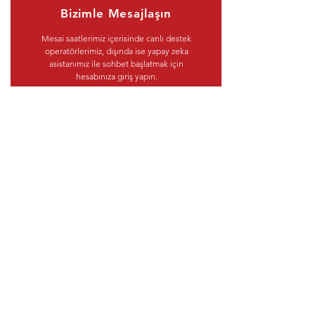
Bizimle Mesajlaşın
Mesai saatlerimiz içerisinde canlı destek
operatörlerimiz, dışında ise yapay zeka
asistanımız ile sohbet başlatmak için
hesabınıza giriş yapın.
Giriş Yapın