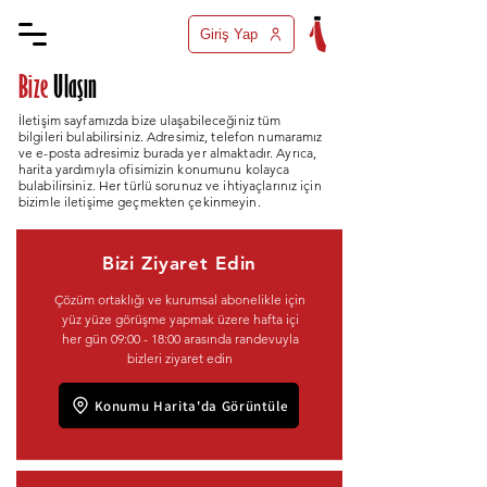
Giriş Yap
Bize
Ulaşın
İletişim sayfamızda bize ulaşabileceğiniz tüm
bilgileri bulabilirsiniz. Adresimiz, telefon numaramız
ve e-posta adresimiz burada yer almaktadır. Ayrıca,
harita yardımıyla ofisimizin konumunu kolayca
bulabilirsiniz. Her türlü sorunuz ve ihtiyaçlarınız için
bizimle iletişime geçmekten çekinmeyin.
Bizi Ziyaret Edin
Çözüm ortaklığı ve kurumsal abonelikle için
yüz yüze görüşme yapmak üzere hafta içi
her gün 09:00 - 18:00 arasında randevuyla
bizleri ziyaret edin
Konumu Harita'da Görüntüle