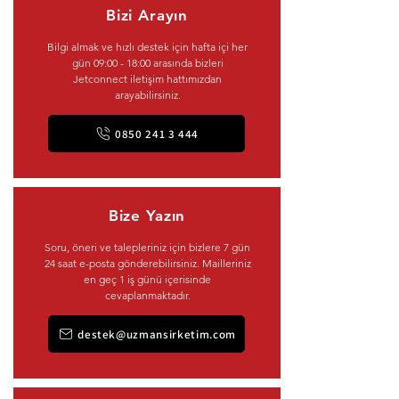
Bizi Arayın
Bilgi almak ve hızlı destek için hafta içi her
gün 09:00 - 18:00 arasında bizleri
Jetconnect iletişim hattımızdan
arayabilirsiniz.
0850 241 3 444
Bize Yazın
Soru, öneri ve talepleriniz için bizlere 7 gün
24 saat e-posta gönderebilirsiniz. Mailleriniz
en geç 1 iş günü içerisinde
cevaplanmaktadır.
destek@uzmansirketim.com