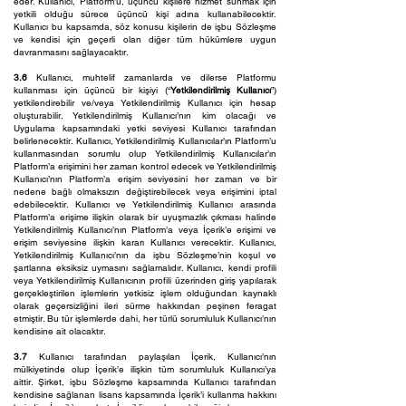
eder. Kullanıcı, Platform’u, üçüncü kişilere hizmet sunmak için
yetkili olduğu sürece üçüncü kişi adına kullanabilecektir.
Kullanıcı bu kapsamda, söz konusu kişilerin de işbu Sözleşme
ve kendisi için geçerli olan diğer tüm hükümlere uygun
davranmasını sağlayacaktır.
3.6
Kullanıcı, muhtelif zamanlarda ve dilerse Platformu
kullanması için üçüncü bir kişiyi (“
Yetkilendirilmiş Kullanıcı
”)
yetkilendirebilir ve/veya Yetkilendirilmiş Kullanıcı için hesap
oluşturabilir. Yetkilendirilmiş Kullanıcı’nın kim olacağı ve
Uygulama kapsamındaki yetki seviyesi Kullanıcı tarafından
belirlenecektir. Kullanıcı, Yetkilendirilmiş Kullanıcılar’ın Platform’u
kullanmasından sorumlu olup Yetkilendirilmiş Kullanıcılar’ın
Platform’a erişimini her zaman kontrol edecek ve Yetkilendirilmiş
Kullanıcı’nın Platform’a erişim seviyesini her zaman ve bir
nedene bağlı olmaksızın değiştirebilecek veya erişimini iptal
edebilecektir. Kullanıcı ve Yetkilendirilmiş Kullanıcı arasında
Platform’a erişime ilişkin olarak bir uyuşmazlık çıkması halinde
Yetkilendirilmiş Kullanıcı’nın Platform’a veya İçerik’e erişimi ve
erişim seviyesine ilişkin kararı Kullanıcı verecektir. Kullanıcı,
Yetkilendirilmiş Kullanıcı’nın da işbu Sözleşme’nin koşul ve
şartlarına eksiksiz uymasını sağlamalıdır. Kullanıcı, kendi profili
veya Yetkilendirilmiş Kullanıcının profili üzerinden giriş yapılarak
gerçekleştirilen işlemlerin yetkisiz işlem olduğundan kaynaklı
olarak geçersizliğini ileri sürme hakkından peşinen feragat
etmiştir. Bu tür işlemlerde dahi, her türlü sorumluluk Kullanıcı’nın
kendisine ait olacaktır.
3.7
Kullanıcı tarafından paylaşılan İçerik, Kullanıcı’nın
mülkiyetinde olup İçerik’e ilişkin tüm sorumluluk Kullanıcı’ya
aittir. Şirket, işbu Sözleşme kapsamında Kullanıcı tarafından
kendisine sağlanan lisans kapsamında İçerik’i kullanma hakkını