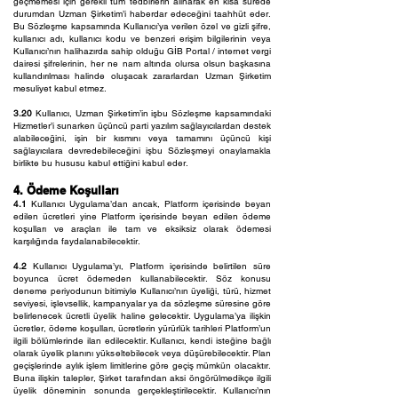
geçmemesi için gerekli tüm tedbirlerin alınarak en kısa sürede
durumdan Uzman Şirketim’i haberdar edeceğini taahhüt eder.
Bu Sözleşme kapsamında Kullanıcı’ya verilen özel ve gizli şifre,
kullanıcı adı, kullanıcı kodu ve benzeri erişim bilgilerinin veya
Kullanıcı’nın halihazırda sahip olduğu GİB Portal / internet vergi
dairesi şifrelerinin, her ne nam altında olursa olsun başkasına
kullandırılması halinde oluşacak zararlardan Uzman Şirketim
mesuliyet kabul etmez.
3.20
Kullanıcı, Uzman Şirketim’in işbu Sözleşme kapsamındaki
Hizmetler’i sunarken üçüncü parti yazılım sağlayıcılardan destek
alabileceğini, işin bir kısmını veya tamamını üçüncü kişi
sağlayıcılara devredebileceğini işbu Sözleşmeyi onaylamakla
birlikte bu hususu kabul ettiğini kabul eder.
4. Ödeme Koşulları
4.1
Kullanıcı Uygulama’dan ancak, Platform içerisinde beyan
edilen ücretleri yine Platform içerisinde beyan edilen ödeme
koşulları ve araçları ile tam ve eksiksiz olarak ödemesi
karşılığında faydalanabilecektir.
4.2
Kullanıcı Uygulama’yı, Platform içerisinde belirtilen süre
boyunca ücret ödemeden kullanabilecektir. Söz konusu
deneme periyodunun bitimiyle Kullanıcı’nın üyeliği, türü, hizmet
seviyesi, işlevsellik, kampanyalar ya da sözleşme süresine göre
belirlenecek ücretli üyelik haline gelecektir. Uygulama’ya ilişkin
ücretler, ödeme koşulları, ücretlerin yürürlük tarihleri Platform’un
ilgili bölümlerinde ilan edilecektir. Kullanıcı, kendi isteğine bağlı
olarak üyelik planını yükseltebilecek veya düşürebilecektir. Plan
geçişlerinde aylık işlem limitlerine göre geçiş mümkün olacaktır.
Buna ilişkin talepler, Şirket tarafından aksi öngörülmedikçe ilgili
üyelik döneminin sonunda gerçekleştirilecektir. Kullanıcı’nın