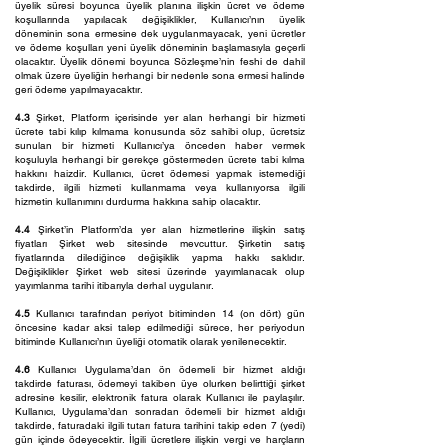
üyelik süresi boyunca üyelik planına ilişkin ücret ve ödeme
koşullarında yapılacak değişiklikler, Kullanıcı’nın üyelik
döneminin sona ermesine dek uygulanmayacak, yeni ücretler
ve ödeme koşulları yeni üyelik döneminin başlamasıyla geçerli
olacaktır. Üyelik dönemi boyunca Sözleşme’nin feshi de dahil
olmak üzere üyeliğin herhangi bir nedenle sona ermesi halinde
geri ödeme yapılmayacaktır.
4.3
Şirket, Platform içerisinde yer alan herhangi bir hizmeti
ücrete tabi kılıp kılmama konusunda söz sahibi olup, ücretsiz
sunulan bir hizmeti Kullanıcı’ya önceden haber vermek
koşuluyla herhangi bir gerekçe göstermeden ücrete tabi kılma
hakkını haizdir. Kullanıcı, ücret ödemesi yapmak istemediği
takdirde, ilgili hizmeti kullanmama veya kullanıyorsa ilgili
hizmetin kullanımını durdurma hakkına sahip olacaktır.
4.4
Şirket’in Platform’da yer alan hizmetlerine ilişkin satış
fiyatları Şirket web sitesinde mevcuttur. Şirketin satış
fiyatlarında dilediğince değişiklik yapma hakkı saklıdır.
Değişiklikler Şirket web sitesi üzerinde yayımlanacak olup
yayımlanma tarihi itibarıyla derhal uygulanır.
4.5
Kullanıcı tarafından periyot bitiminden 14 (on dört) gün
öncesine kadar aksi talep edilmediği sürece, her periyodun
bitiminde Kullanıcı’nın üyeliği otomatik olarak yenilenecektir.
4.6
Kullanıcı Uygulama’dan ön ödemeli bir hizmet aldığı
takdirde faturası, ödemeyi takiben üye olurken belirttiği şirket
adresine kesilir, elektronik fatura olarak Kullanıcı ile paylaşılır.
Kullanıcı, Uygulama’dan sonradan ödemeli bir hizmet aldığı
takdirde, faturadaki ilgili tutarı fatura tarihini takip eden 7 (yedi)
gün içinde ödeyecektir. İlgili ücretlere ilişkin vergi ve harçların