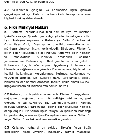
ödenmesinden Kullanıcı sorumludur.
4.7
Kullanıcı’nın üyeliğine ve ödemesine ilişkin işlemleri
gerçekleştirmek için Kullanıcı’nın kredi kartı, hesap ve ödeme
bilgilerini saklayabileceklerdir.
5. Fikri Mülkiyet Hakları
5.1
Platform üzerindeki her türlü hak, mülkiyet ve menfaat
Şirket’e ve/veya Şirketin yer aldığı şirketler topluluğuna aittir.
İşbu Sözleşme kapsamında Kullanıcı’ya Platform’u kullanmak
üzere kişiye özel, dünya çapında, telifsiz, devredilemez ve
münhasır olmayan lisans verilmektedir. Sözleşme, Platform’a
ilişkin diğer koşullardaki hiçbir hüküm Platform’a ilişkin hakların
ve menfaatlerin Kullanıcı’ya devredildiği şeklinde
yorumlanamaz. Kullanıcı, işbu Sözleşme kapsamında Şirket’e,
Kullanıcı’nın Uygulama’ya erişimi, Uygulama’yı kullanması ve
hizmetlerin sağlanmasına yönelik diğer amaçlarla, bilgilerinin ve
İçerik’in kullanılması, kopyalanması, iletilmesi, saklanması ve
yedeğinin alınması için kullanım hakkı tanımaktadır. Şirket,
hizmetlerin sağlanması amacıyla İçerik’e ilişkin olarak üçüncü
kişi geliştiricilere alt lisans verme hakkını haizdir.
5.2
Kullanıcı, hiçbir şekilde ve nedenle Platform’u kopyalama,
değiştirme, çoğaltma, ters mühendisliğe tabi tutma, geri
derleme ve sair şekillerde Site üzerindeki yazılımın kaynak
koduna ulaşma, Platform’dan işleme eser oluşturma hakkına
sahip değildir. Platform’a ilişkin tarayıcı ve içeriklerin herhangi
bir şekilde değiştirilmesi, Şirket’in açık izni olmaksızın Platform’a
veya Platform’dan link verilmesi kesinlikle yasaktır.
5.3
Kullanıcı, herhangi bir şekilde Şirket’in (veya bağlı
şirketlerinin) ticari ünvanını, markasını, hizmet markasını,