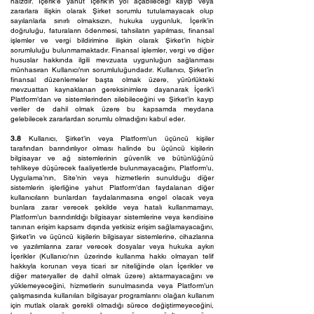
haizdir. İçerik’e yahut İçerik’in yol açabileceği kayıp veya
zararlara ilişkin olarak Şirket sorumlu tutulamayacak olup
sayılanlarla sınırlı olmaksızın, hukuka uygunluk, İçerik’in
doğruluğu, faturaların ödenmesi, tahsilatın yapılması, finansal
işlemler ve vergi bildirimine ilişkin olarak Şirket’in hiçbir
sorumluluğu bulunmamaktadır. Finansal işlemler, vergi ve diğer
hususlar hakkında ilgili mevzuata uygunluğun sağlanması
münhasıran Kullanıcı’nın sorumluluğundadır. Kullanıcı, Şirket’in
finansal düzenlemeler başta olmak üzere, yürürlükteki
mevzuattan kaynaklanan gereksinimlere dayanarak İçerik’i
Platform’dan ve sistemlerinden silebileceğini ve Şirket’in kayıp
veriler de dahil olmak üzere bu kapsamda meydana
gelebilecek zararlardan sorumlu olmadığını kabul eder.
3.8
Kullanıcı, Şirket’in veya Platform’un üçüncü kişiler
tarafından barındırılıyor olması halinde bu üçüncü kişilerin
bilgisayar ve ağ sistemlerinin güvenlik ve bütünlüğünü
tehlikeye düşürecek faaliyetlerde bulunmayacağını, Platform’u,
Uygulama’nın, Site’nin veya hizmetlerin sunulduğu diğer
sistemlerin işlerliğine yahut Platform’dan faydalanan diğer
kullanıcıların bunlardan faydalanmasına engel olacak veya
bunlara zarar verecek şekilde veya hatalı kullanmamayı,
Platform’un barındırıldığı bilgisayar sistemlerine veya kendisine
tanınan erişim kapsamı dışında yetkisiz erişim sağlamayacağını,
Şirket’in ve üçüncü kişilerin bilgisayar sistemlerine, cihazlarına
ve yazılımlarına zarar verecek dosyalar veya hukuka aykırı
İçerikler (Kullanıcı’nın üzerinde kullanma hakkı olmayan telif
hakkıyla korunan veya ticari sır niteliğinde olan İçerikler ve
diğer materyaller de dahil olmak üzere) aktarmayacağını ve
yüklemeyeceğini, hizmetlerin sunulmasında veya Platform’un
çalışmasında kullanılan bilgisayar programlarını olağan kullanım
için mutlak olarak gerekli olmadığı sürece değiştirmeyeceğini,