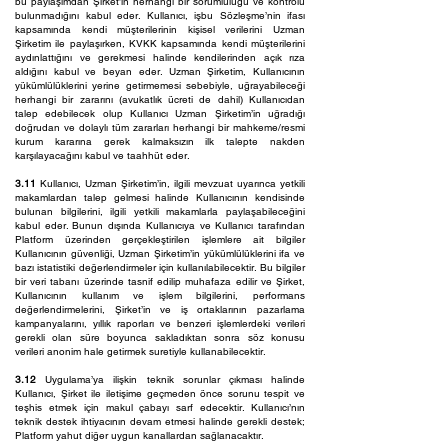
bu paylaşımdan Şirket’in herhangi bir sorumluluğu ve kontrolü
bulunmadığını kabul eder. Kullanıcı, işbu Sözleşme’nin ifası
kapsamında kendi müşterilerinin kişisel verilerini Uzman
Şirketim ile paylaşırken, KVKK kapsamında kendi müşterilerini
aydınlattığını ve gerekmesi halinde kendilerinden açık rıza
aldığını kabul ve beyan eder. Uzman Şirketim, Kullanıcının
yükümlülüklerini yerine getirmemesi sebebiyle, uğrayabileceği
herhangi bir zararını (avukatlık ücreti de dahil) Kullanıcıdan
talep edebilecek olup Kullanıcı Uzman Şirketim’in uğradığı
doğrudan ve dolaylı tüm zararları herhangi bir mahkeme/resmi
kurum kararına gerek kalmaksızın ilk talepte nakden
karşılayacağını kabul ve taahhüt eder.
3.11
Kullanıcı, Uzman Şirketim’in, ilgili mevzuat uyarınca yetkili
makamlardan talep gelmesi halinde Kullanıcının kendisinde
bulunan bilgilerini, ilgili yetkili makamlarla paylaşabileceğini
kabul eder. Bunun dışında Kullanıcıya ve Kullanıcı tarafından
Platform üzerinden gerçekleştirilen işlemlere ait bilgiler
Kullanıcının güvenliği, Uzman Şirketim’in yükümlülüklerini ifa ve
bazı istatistiki değerlendirmeler için kullanılabilecektir. Bu bilgiler
bir veri tabanı üzerinde tasnif edilip muhafaza edilir ve Şirket,
Kullanıcının kullanım ve işlem bilgilerini, performans
değerlendirmelerini, Şirket’in ve iş ortaklarının pazarlama
kampanyalarını, yıllık raporları ve benzeri işlemlerdeki verileri
gerekli olan süre boyunca sakladıktan sonra söz konusu
verileri anonim hale getirmek suretiyle kullanabilecektir.
3.12
Uygulama’ya ilişkin teknik sorunlar çıkması halinde
Kullanıcı, Şirket ile iletişime geçmeden önce sorunu tespit ve
teşhis etmek için makul çabayı sarf edecektir. Kullanıcı’nın
teknik destek ihtiyacının devam etmesi halinde gerekli destek;
Platform yahut diğer uygun kanallardan sağlanacaktır.