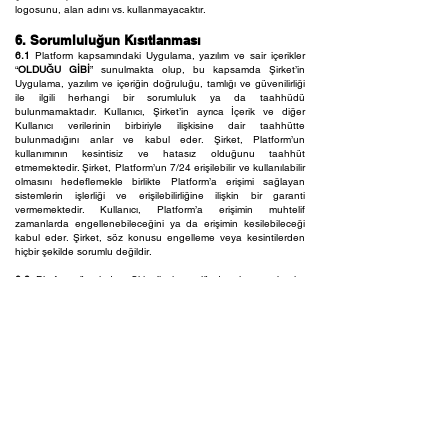
logosunu, alan adını vs. kullanmayacaktır.
6. Sorumluluğun Kısıtlanması
6.1
Platform kapsamındaki Uygulama, yazılım ve sair içerikler
“
OLDUĞU GİBİ
” sunulmakta olup, bu kapsamda Şirket’in
Uygulama, yazılım ve içeriğin doğruluğu, tamlığı ve güvenilirliği
ile ilgili herhangi bir sorumluluk ya da taahhüdü
bulunmamaktadır. Kullanıcı, Şirket’in ayrıca İçerik ve diğer
Kullanıcı verilerinin birbiriyle ilişkisine dair taahhütte
bulunmadığını anlar ve kabul eder. Şirket, Platform’un
kullanımının kesintisiz ve hatasız olduğunu taahhüt
etmemektedir. Şirket, Platform’un 7/24 erişilebilir ve kullanılabilir
olmasını hedeflemekle birlikte Platform’a erişimi sağlayan
sistemlerin işlerliği ve erişilebilirliğine ilişkin bir garanti
vermemektedir. Kullanıcı, Platform’a erişimin muhtelif
zamanlarda engellenebileceğini ya da erişimin kesilebileceği
kabul eder. Şirket, söz konusu engelleme veya kesintilerden
hiçbir şekilde sorumlu değildir.
6.2
Platform üzerinden Şirket’in kontrolünde olmayan başka
internet sitelerine ve/veya portallara, dosyalara veya içeriklere
link verilebileceğini ve bu tür linklerin yöneldiği internet sitesini
veya işleten kişisini desteklemek amacıyla veya internet sitesi
veya içerdiği bilgilere yönelik herhangi bir türde bir beyan veya
garanti niteliği taşımadığını, söz konusu linkler vasıtasıyla
erişilen portallar, internet siteleri, dosyalar ve içerikler, hizmetler
veya ürünler veya bunların içeriği hakkında Şirket’in herhangi
bir sorumluluğu olmadığını kabul ve beyan eder.
6.3
Kullanıcı, Platform üzerinden sunulan Uygulama ve
Uygulama’lara erişim ve bunların kalitesinin büyük ölçüde ilgili
İnternet Servis Sağlayıcısı’ndan temin edilen hizmetin kalitesine