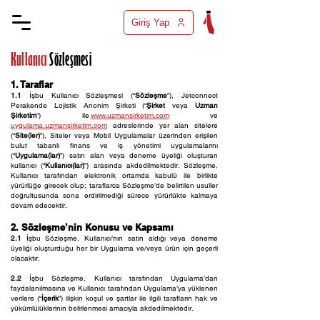
Giriş Yap
Kullanıcı
Sözleşmesi
1. Taraflar
1.1
İşbu Kullanıcı Sözleşmesi (“
Sözleşme
”), Jetconnect
Perakende Lojistik Anonim Şirketi (“
Şirket
veya
Uzman
Şirketim
”) ile
www.uzmansirketim.com
ve
uygulama.uzmansirketim.com
adreslerinde yer alan sitelere
(“
Site(ler)
”), Siteler veya Mobil Uygulamalar üzerinden erişilen
bulut tabanlı finans ve iş yönetimi uygulamalarını
(“
Uygulama(lar)
”) satın alan veya deneme üyeliği oluşturan
kullanıcı (“
Kullanıcı(lar)
”) arasında akdedilmektedir. Sözleşme,
Kullanıcı tarafından elektronik ortamda kabulü ile birlikte
yürürlüğe girecek olup; taraflarca Sözleşme’de belirtilen usuller
doğrultusunda sona erdirilmediği sürece yürürlükte kalmaya
devam edecektir.
2. Sözleşme’nin Konusu ve Kapsamı
2.1
İşbu Sözleşme, Kullanıcı’nın satın aldığı veya deneme
üyeliği oluşturduğu her bir Uygulama ve/veya ürün için geçerli
olacaktır.
2.2
İşbu Sözleşme, Kullanıcı tarafından Uygulama’dan
faydalanılmasına ve Kullanıcı tarafından Uygulama’ya yüklenen
verilere (“
İçerik
”) ilişkin koşul ve şartlar ile ilgili tarafların hak ve
yükümlülüklerinin belirlenmesi amacıyla akdedilmektedir.