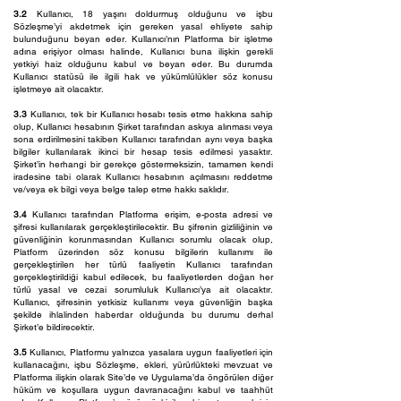
3.2
Kullanıcı, 18 yaşını doldurmuş olduğunu ve işbu
Sözleşme’yi akdetmek için gereken yasal ehliyete sahip
bulunduğunu beyan eder. Kullanıcı’nın Platforma bir işletme
adına erişiyor olması halinde, Kullanıcı buna ilişkin gerekli
yetkiyi haiz olduğunu kabul ve beyan eder. Bu durumda
Kullanıcı statüsü ile ilgili hak ve yükümlülükler söz konusu
işletmeye ait olacaktır.
3.3
Kullanıcı, tek bir Kullanıcı hesabı tesis etme hakkına sahip
olup, Kullanıcı hesabının Şirket tarafından askıya alınması veya
sona erdirilmesini takiben Kullanıcı tarafından aynı veya başka
bilgiler kullanılarak ikinci bir hesap tesis edilmesi yasaktır.
Şirket’in herhangi bir gerekçe göstermeksizin, tamamen kendi
iradesine tabi olarak Kullanıcı hesabının açılmasını reddetme
ve/veya ek bilgi veya belge talep etme hakkı saklıdır.
3.4
Kullanıcı tarafından Platforma erişim, e-posta adresi ve
şifresi kullanılarak gerçekleştirilecektir. Bu şifrenin gizliliğinin ve
güvenliğinin korunmasından Kullanıcı sorumlu olacak olup,
Platform üzerinden söz konusu bilgilerin kullanımı ile
gerçekleştirilen her türlü faaliyetin Kullanıcı tarafından
gerçekleştirildiği kabul edilecek, bu faaliyetlerden doğan her
türlü yasal ve cezai sorumluluk Kullanıcı’ya ait olacaktır.
Kullanıcı, şifresinin yetkisiz kullanımı veya güvenliğin başka
şekilde ihlalinden haberdar olduğunda bu durumu derhal
Şirket’e bildirecektir.
3.5
Kullanıcı, Platformu yalnızca yasalara uygun faaliyetleri için
kullanacağını, işbu Sözleşme, ekleri, yürürlükteki mevzuat ve
Platforma ilişkin olarak Site’de ve Uygulama’da öngörülen diğer
hüküm ve koşullara uygun davranacağını kabul ve taahhüt