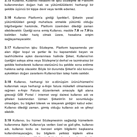
3.15
Kullanıcı, Kullanıcı hesabını ve işbu Sözleşme ile Platform
kullanımından doğan hak ve yükümlülüklerini herhangi bir
şekilde üçüncü bir kişiye devir veya temlik edemez.
3.16
Kullanıcı Platform’a girdiği İçerikler’i, Şirketin yasal
yükümlülükleri gereği muhafaza etmekle yükümlü olduğu
bilgi/belgeler haricinde, Platform üzerinden dilediği zaman
silebilecektir. Üyeliği sona ermiş Kullanıcı, madde
7.8
ve
7.9
’da
belirtilen haller hariç olmak üzere, hesabına erişim
sağlayamayacaktır.
3.17
Kullanıcı’nın işbu Sözleşme, Platform kapsamında yer
alan diğer koşul ve şartlar ile bu kapsamdaki beyan ve
taahhütlerine aykırı davranması halinde Şirket, Kullanıcı’nın
üyeliğini askıya alma veya Sözleşme’yi derhal ve tazminatsız bir
şekilde feshederek kullanıcı statüsünü bu şekilde sona erdirme
hakkına sahip olacaktır. Böyle bir durumda Şirket’in söz konusu
aykırılıktan doğan zararlarını Kullanıcı’dan talep hakkı saklıdır.
3.18
Kullanıcı, herhangi bir e-dönüşüm ürünü/hizmeti’ni
kullanmak veya herhangi e-Arşiv fatura mükellefi olmamasına
rağmen e-Arşiv Fatura düzenlemek amacıyla ilgili alana
gireceği GİB Portal / internet vergi dairesi kullanıcı adı ve
şifreleri bakımından Uzman Şirketim’in bir sorumluluğu
olmadığını, bu bilgileri bilerek ve isteyerek girdiğini kabul eder.
Kullanıcı dilediği zaman, girmiş olduğu kullanıcı adı ve şifreyi
silebilir.
3.19
Kullanıcı, bu hizmet Sözleşmesinin sağladığı hizmetlerin
kullanımına ilişkin Kullanıcı’ya verilen özel ve gizli şifre, kullanıcı
adı, kullanıcı kodu ve benzeri erişim bilgilerini başkasına
kullandırmayacağını, bu bilgilerin yetkisiz kişilerin eline