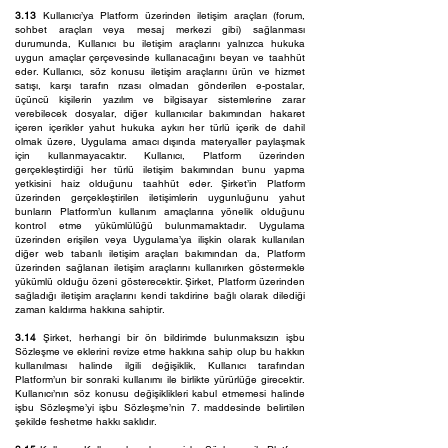
3.13
Kullanıcı’ya Platform üzerinden iletişim araçları (forum,
sohbet araçları veya mesaj merkezi gibi) sağlanması
durumunda, Kullanıcı bu iletişim araçlarını yalnızca hukuka
uygun amaçlar çerçevesinde kullanacağını beyan ve taahhüt
eder. Kullanıcı, söz konusu iletişim araçlarını ürün ve hizmet
satışı, karşı tarafın rızası olmadan gönderilen e-postalar,
üçüncü kişilerin yazılım ve bilgisayar sistemlerine zarar
verebilecek dosyalar, diğer kullanıcılar bakımından hakaret
içeren içerikler yahut hukuka aykırı her türlü içerik de dahil
olmak üzere, Uygulama amacı dışında materyaller paylaşmak
için kullanmayacaktır. Kullanıcı, Platform üzerinden
gerçekleştirdiği her türlü iletişim bakımından bunu yapma
yetkisini haiz olduğunu taahhüt eder. Şirket’in Platform
üzerinden gerçekleştirilen iletişimlerin uygunluğunu yahut
bunların Platform’un kullanım amaçlarına yönelik olduğunu
kontrol etme yükümlülüğü bulunmamaktadır. Uygulama
üzerinden erişilen veya Uygulama’ya ilişkin olarak kullanılan
diğer web tabanlı iletişim araçları bakımından da, Platform
üzerinden sağlanan iletişim araçlarını kullanırken göstermekle
yükümlü olduğu özeni gösterecektir. Şirket, Platform üzerinden
sağladığı iletişim araçlarını kendi takdirine bağlı olarak dilediği
zaman kaldırma hakkına sahiptir.
3.14
Şirket, herhangi bir ön bildirimde bulunmaksızın işbu
Sözleşme ve eklerini revize etme hakkına sahip olup bu hakkın
kullanılması halinde ilgili değişiklik, Kullanıcı tarafından
Platform’un bir sonraki kullanımı ile birlikte yürürlüğe girecektir.
Kullanıcı’nın söz konusu değişiklikleri kabul etmemesi halinde
işbu Sözleşme’yi işbu Sözleşme’nin 7. maddesinde belirtilen
şekilde feshetme hakkı saklıdır.