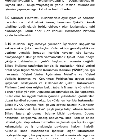
kopyalamayacağını, uyarlamayacağını, çoğaltmayacağını,
kaynak kodu oluşturmayacağını yahut tersine mühendislik
işlemleri yapmayacağını kabul ve taahhüt eder.
3.9
Kullanıcı, Platform’u kullanmasının aylık işlem ve saklama
hacimleri de dahil olmak üzere, tamamen Şirket’in kendi
takdirine bağlı olarak belirlenebilecek olan kısıtlamalara tabi
olabileceğini kabul eder. Söz konusu kısıtlamalar Platform
içinde belirtilecektir.
3.10
Kullanıcı, Uygulama’ya yüklenen İçerikler’in kopyalarını
saklayacaktır. Şirket, veri kaybını önlemek için gerekli politika ve
usullere uymakla beraber, İçerik’in kaybının söz konusu
olmayacağına dair garanti vermemektedir. Şirket, nasıl ortaya
çıktığına bakılmaksızın İçerik’in kaybından sorumlu değildir.
Şirket, Kullanıcı tarafından kendisi ile paylaşılan kişisel verileri
6698 sayılı Kişisel Verilerin Korunması Kanunu (‘‘
KVKK
”) ve ilgili
mevzuata, ‘‘Kişisel Veriler Aydınlatma Metni”ne ve ‘‘Kişisel
Verilerin İşlenmesi ve Korunması Politikası’’na uygun olarak
işleyecek, saklayacak ve kullanacaktır. Şirket, Kullanıcılar’a
Platform üzerinden erişilen bulut tabanlı finans, iş yönetimi ve
benzer şriket yönetim uygulamaları sunmaktadır. Bu kapsamda
Kullanıcılar, bu uygulamaların içerisine yükledikleri İçerikler’den
bizzat kendileri sorumlu olup; bu yüklenen İçerikler bakımından
Şirket KVKK uyarınca Veri İşleyen sıfatını haizdir. Kullanıcının
kendi hesabındaki İçerikler’i paylaşmayı talep etmesi halinde
Şirket; fatura gönderme, ödeme bilgisi paylaşma, ödeme
hatırlatma, kargolama, sipariş onaylama, kredi kartı ile online
tahsilat gibi talep edilen hizmetleri sağlamak için İçerik’i diğer
kullanıcılarla ve iş ortaklarıyla paylaşma hakkını haizdir.
Kullanıcı, kendi hesabındaki İçerikler’i diğer kullanıcılarla
paylaşabileceğini, bu paylaşımdan bizzat sorumlu olacağını ve