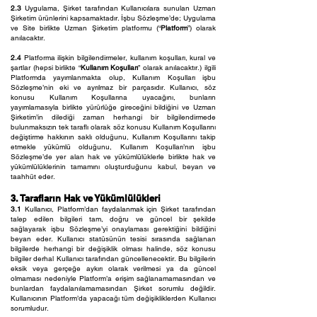
2.3
Uygulama, Şirket tarafından Kullanıcılara sunulan Uzman
Şirketim ürünlerini kapsamaktadır. İşbu Sözleşme’de; Uygulama
ve Site birlikte Uzman Şirketim platformu (“
Platform
”) olarak
anılacaktır.
2.4
Platforma ilişkin bilgilendirmeler, kullanım koşulları, kural ve
şartlar (hepsi birlikte “
Kullanım Koşulları
” olarak anılacaktır.) ilgili
Platformda yayımlanmakta olup, Kullanım Koşulları işbu
Sözleşme’nin eki ve ayrılmaz bir parçasıdır. Kullanıcı, söz
konusu Kullanım Koşullarına uyacağını, bunların
yayımlamasıyla birlikte yürürlüğe gireceğini bildiğini ve Uzman
Şirketim’in dilediği zaman herhangi bir bilgilendirmede
bulunmaksızın tek taraflı olarak söz konusu Kullanım Koşullarını
değiştirme hakkının saklı olduğunu, Kullanım Koşullarını takip
etmekle yükümlü olduğunu, Kullanım Koşulları’nın işbu
Sözleşme’de yer alan hak ve yükümlülüklerle birlikte hak ve
yükümlülüklerinin tamamını oluşturduğunu kabul, beyan ve
taahhüt eder.
3. Tarafların Hak ve Yükümlülükleri
3.1
Kullanıcı, Platform’dan faydalanmak için Şirket tarafından
talep edilen bilgileri tam, doğru ve güncel bir şekilde
sağlayarak işbu Sözleşme’yi onaylaması gerektiğini bildiğini
beyan eder. Kullanıcı statüsünün tesisi sırasında sağlanan
bilgilerde herhangi bir değişiklik olması halinde, söz konusu
bilgiler derhal Kullanıcı tarafından güncellenecektir. Bu bilgilerin
eksik veya gerçeğe aykırı olarak verilmesi ya da güncel
olmaması nedeniyle Platform’a erişim sağlanamamasından ve
bunlardan faydalanılamamasından Şirket sorumlu değildir.
Kullanıcının Platform’da yapacağı tüm değişikliklerden Kullanıcı
sorumludur.