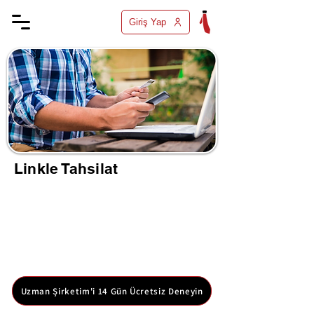
Giriş Yap
Linkle Tahsilat
Müşterilerinizden online ödeme almak için güvenli
ve hızlı bir yöntem sunar. Link aracılığıyla kolayca
ödeme yapılmasını sağlar. İşlem süreçlerinizi
dijitalleştirir ve tahsilat sürecinizi hızlandırır. Linkle
tahsilat özelliğini kolayca Uzman Şirketim
üzerinden kullanabilirsiniz. 14 gün boyunca Uzman
Şirketimi ücretsiz denemek için ücretsiz hesabınızı
oluşturun.
Uzman Şirketim'i 14 Gün Ücretsiz Deneyin