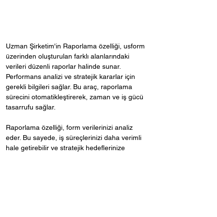
Uzman Şirketim'in Raporlama özelliği, usform 
üzerinden oluşturulan farklı alanlarındaki 
verileri düzenli raporlar halinde sunar. 
Performans analizi ve stratejik kararlar için 
gerekli bilgileri sağlar. Bu araç, raporlama 
sürecini otomatikleştirerek, zaman ve iş gücü 
tasarrufu sağlar.
Raporlama özelliği, form verilerinizi analiz 
eder. Bu sayede, iş süreçlerinizi daha verimli 
hale getirebilir ve stratejik hedeflerinize 
ulaşabilirsiniz.
Raporlama, veriye dayalı kararlar almanızı 
sağlar ve işletmenizin sürdürülebilir 
büyümesini destekler. İş süreçlerinizi verimli 
bir şekilde yönetmenizi sağlayan Raporlama 