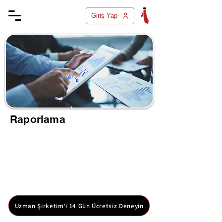
Giriş Yap
Raporlama
İşletmenizin farklı alanlarındaki verileri düzenli
raporlar halinde sunar. Performans analizi ve
stratejik kararlar için gerekli bilgileri sağlar. İş
süreçlerinizi verimli bir şekilde yönetmenizi
destekler. Raporlama özelliğini kolayca Uzman
Şirketim üzerinden kullanabilirsiniz. 14 gün
boyunca Uzman Şirketimi ücretsiz denemek için
ücretsiz hesabınızı oluşturun.
Uzman Şirketim'i 14 Gün Ücretsiz Deneyin