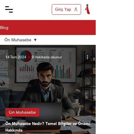
Giriş Yap
Blog
Ön Muhasebe
Tüm Yazılar
14 Tem 2024
9 dakikada okunur
Girişimcilik
Hukuk
Vergi
Ön Muhasebe
Kobiler
Mali Müşavirlik
İş Yönetimi
Ön Muhasebe
E-Ticaret
Ön Muhasebe Nedir? Temel Bilgiler ve Önemi
e-Dönüşüm
Hakkında